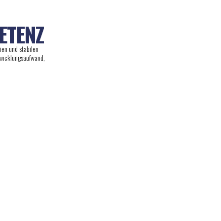
ETENZ
ien und stabilen
twicklungsaufwand,
Objekteinrichtung, Möbel & Ausstattung
Medizintechnik & Präzisionsanwendung
Lebensmittel- & Verpackungstechnik
Fahrzeugtechnik & Mobilität