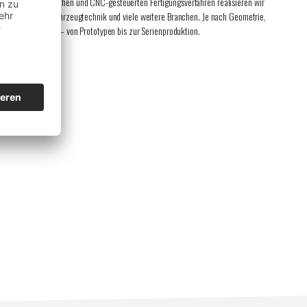
n, vollautomatischen und CNC-gesteuerten Fertigungsverfahren realisieren wir
e, Maschinenbau, Fahrzeugtechnik und viele weitere Branchen. Je nach Geometrie,
haftliche Lösungen – von Prototypen bis zur Serienproduktion.